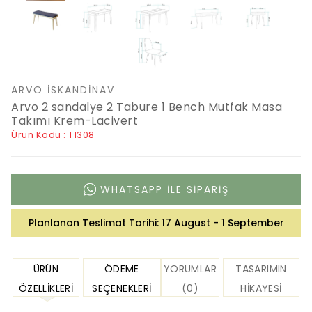
ARVO İSKANDINAV
Arvo 2 sandalye 2 Tabure 1 Bench Mutfak Masa
Takımı Krem-Lacivert
Ürün Kodu : T1308
WHATSAPP ILE SIPARIŞ
Planlanan Teslimat Tarihi:
17 August - 1 September
ÜRÜN
ÖDEME
YORUMLAR
TASARIMIN
ÖZELLIKLERI
SEÇENEKLERI
(0)
HIKAYESI