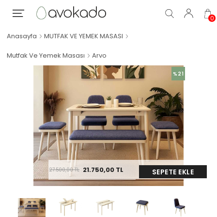
0
Anasayfa
MUTFAK VE YEMEK MASASI
Mutfak Ve Yemek Masası
Arvo
%21
21.750,00
TL
27.500,00
TL
SEPETE EKLE