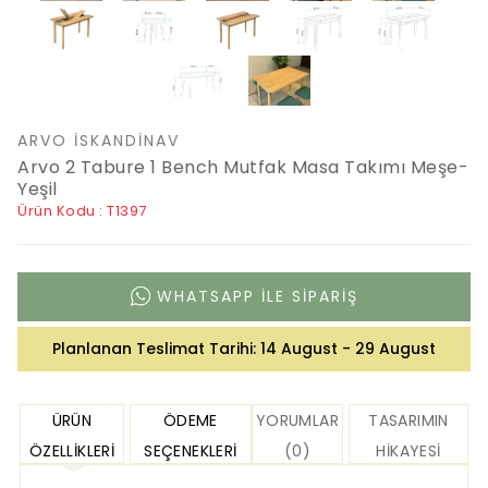
ARVO İSKANDINAV
Arvo 2 Tabure 1 Bench Mutfak Masa Takımı Meşe-
Yeşil
Ürün Kodu : T1397
WHATSAPP ILE SIPARIŞ
Planlanan Teslimat Tarihi:
14 August - 29 August
ÜRÜN
ÖDEME
YORUMLAR
TASARIMIN
ÖZELLIKLERI
SEÇENEKLERI
(0)
HIKAYESI