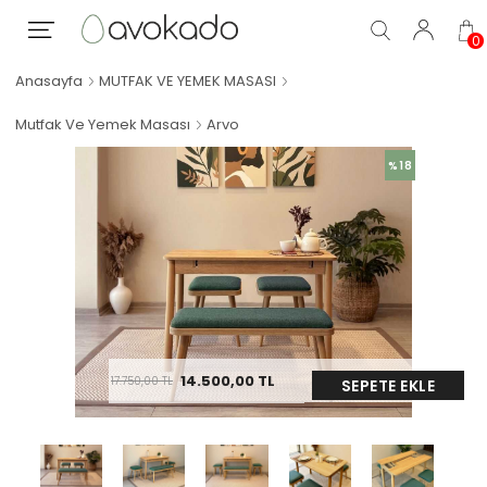
0
Anasayfa
MUTFAK VE YEMEK MASASI
Mutfak Ve Yemek Masası
Arvo
%18
14.500,00
TL
17.750,00
TL
SEPETE EKLE