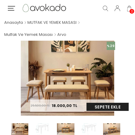
0
Anasayfa
MUTFAK VE YEMEK MASASI
Mutfak Ve Yemek Masası
Arvo
%29
18.000,00
TL
25.500,00
TL
SEPETE EKLE