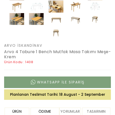
ARVO İSKANDINAV
Arvo 4 Tabure 1 Bench Mutfak Masa Takımı Meşe-
Krem
Ürün Kodu : 1408
WHATSAPP ILE SIPARIŞ
Planlanan Teslimat Tarihi:
18 August - 2 September
ÜRÜN
ÖDEME
YORUMLAR
TASARIMIN