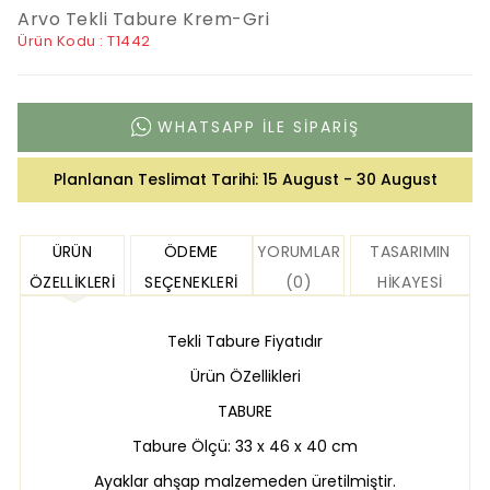
Arvo Tekli Tabure Krem-Gri
Ürün Kodu : T1442
WHATSAPP ILE SIPARIŞ
Planlanan Teslimat Tarihi:
15 August - 30 August
ÜRÜN
ÖDEME
YORUMLAR
TASARIMIN
ÖZELLIKLERI
SEÇENEKLERI
(0)
HIKAYESI
Tekli Tabure Fiyatıdır
Ürün ÖZellikleri
TABURE
Tabure Ölçü: 33 x 46 x 40 cm
Ayaklar ahşap malzemeden üretilmiştir.