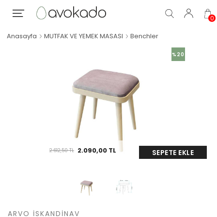
0
Anasayfa
MUTFAK VE YEMEK MASASI
Benchler
%20
2.090,00
TL
2.612,50
TL
SEPETE EKLE
ARVO İSKANDINAV