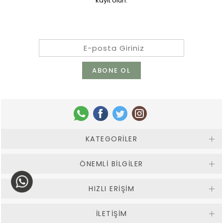
kayıt olun.
KATEGORILER
ÖNEMLI BILGILER
HIZLI ERIŞIM
İLETİŞİM