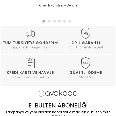
Arvo Teklli Tabure Meşe-Lacivert
Palace Bench ( Gürgen İskelet )
Arvo Bench Krem-Lacivert
Arvo Bench Meşe-Lacivert
Cheri İskandinav Bench
Arvo Bench Meşe-Taş
TÜM TÜRKIYE'YE GÖNDERIM
2 YIL GARANTI
Kapıya Teslim Kargo İmkanı
Tüm Ürünler'de Geçerli
KREDI KARTI VE HAVALE
GÜVENLI ÖDEME
6 Aya Kadar Taksit İmkanı
256 BİT SSL
E-BÜLTEN ABONELİĞİ
Kampanya ve yeniliklerden haberdar olmak için e-bültenimize