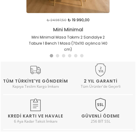
₺ 29.990,00
₺ 32.990,00
₺ 33.990,00
₺ 15.990,00
₺ 33.500,00
₺ 40.000,00
₺ 42.487,50
₺ 41.237,50
₺ 37.487,51
₺ 19.987,50
₺ 19.990,00
₺ 24.987,50
Mini Minimal
Cheri Masif
Cheri Masif
Cheri Masif
Cheri Masif
Mini Minimal
Cheri Minimal 4 Sandalye 1 Masa (80x140)
Cheri 4 Sandalye 1 Bench 1 Masa (80x140)
Mini Minimal Masa Takımı 2 Sandalye 1
Cheri 4 Sandalye 1 Masa (80x160)
Cheri 4 Sandalye 1 Masa (80x140)
Mini Minimal Masa Takımı 2 Sandalye 2
Bench 1 Masa (70x110 açılınca 140 cm)
Tabure 1 Bench 1 Masa (70x110 açılınca 140
cm)
TÜM TÜRKIYE'YE GÖNDERIM
2 YIL GARANTI
Kapıya Teslim Kargo İmkanı
Tüm Ürünler'de Geçerli
KREDI KARTI VE HAVALE
GÜVENLI ÖDEME
6 Aya Kadar Taksit İmkanı
256 BİT SSL