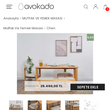
0
Anasayfa
MUTFAK VE YEMEK MASASI
Mutfak Ve Yemek Masası
Cheri
%20
25.490,00
TL
31.862,50
TL
SEPETE EKLE