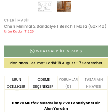
CHERI MASIF
Cheri Minimal 2 Sandalye 1 Bench 1 Masa (80x140)
Ürün Kodu : T1225
WHATSAPP ILE SIPARIŞ
Planlanan Teslimat Tarihi:
18 August - 7 September
ÜRÜN
ÖDEME
YORUMLAR
TASARIMIN
ÖZELLIKLERI
SEÇENEKLERI
(0)
HIKAYESI
Banklı Mutfak Masası ile Şık ve Fonksiyonel Bir
Alan Yaratın