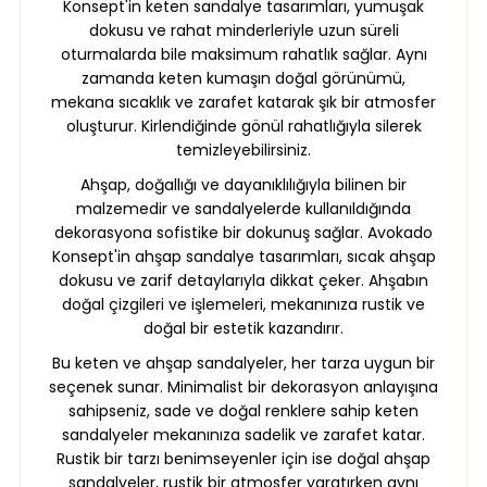
Konsept'in keten sandalye tasarımları, yumuşak
dokusu ve rahat minderleriyle uzun süreli
oturmalarda bile maksimum rahatlık sağlar. Aynı
zamanda keten kumaşın doğal görünümü,
mekana sıcaklık ve zarafet katarak şık bir atmosfer
oluşturur. Kirlendiğinde gönül rahatlığıyla silerek
temizleyebilirsiniz.
Ahşap, doğallığı ve dayanıklılığıyla bilinen bir
malzemedir ve sandalyelerde kullanıldığında
dekorasyona sofistike bir dokunuş sağlar. Avokado
Konsept'in ahşap sandalye tasarımları, sıcak ahşap
dokusu ve zarif detaylarıyla dikkat çeker. Ahşabın
doğal çizgileri ve işlemeleri, mekanınıza rustik ve
doğal bir estetik kazandırır.
Bu keten ve ahşap sandalyeler, her tarza uygun bir
seçenek sunar. Minimalist bir dekorasyon anlayışına
sahipseniz, sade ve doğal renklere sahip keten
sandalyeler mekanınıza sadelik ve zarafet katar.
Rustik bir tarzı benimseyenler için ise doğal ahşap
sandalyeler, rustik bir atmosfer yaratırken aynı