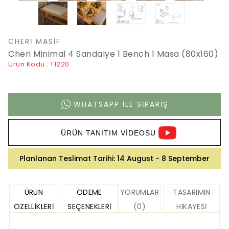
CHERI MASIF
Cheri Minimal 4 Sandalye 1 Bench 1 Masa (80x160)
Ürün Kodu : T1220
WHATSAPP ILE SIPARIŞ
ÜRÜN TANITIM VİDEOSU
Planlanan Teslimat Tarihi:
14 August - 8 September
ÜRÜN
ÖDEME
YORUMLAR
TASARIMIN
ÖZELLIKLERI
SEÇENEKLERI
(0)
HIKAYESI