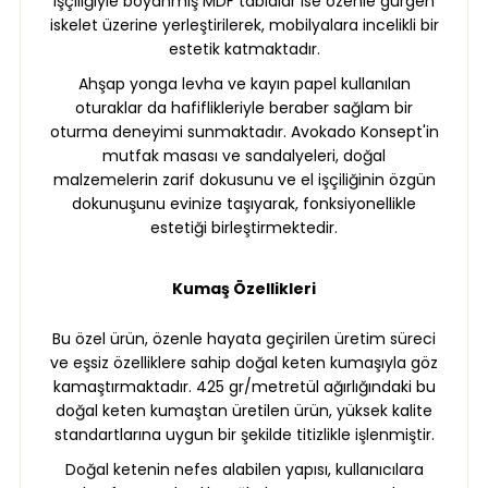
işçiliğiyle boyanmış MDF tablalar ise özenle gürgen
iskelet üzerine yerleştirilerek, mobilyalara incelikli bir
estetik katmaktadır.
Ahşap yonga levha ve kayın papel kullanılan
oturaklar da hafiflikleriyle beraber sağlam bir
oturma deneyimi sunmaktadır. Avokado Konsept'in
mutfak masası ve sandalyeleri, doğal
malzemelerin zarif dokusunu ve el işçiliğinin özgün
dokunuşunu evinize taşıyarak, fonksiyonellikle
estetiği birleştirmektedir.
Kumaş Özellikleri
Bu özel ürün, özenle hayata geçirilen üretim süreci
ve eşsiz özelliklere sahip doğal keten kumaşıyla göz
kamaştırmaktadır. 425 gr/metretül ağırlığındaki bu
doğal keten kumaştan üretilen ürün, yüksek kalite
standartlarına uygun bir şekilde titizlikle işlenmiştir.
Doğal ketenin nefes alabilen yapısı, kullanıcılara