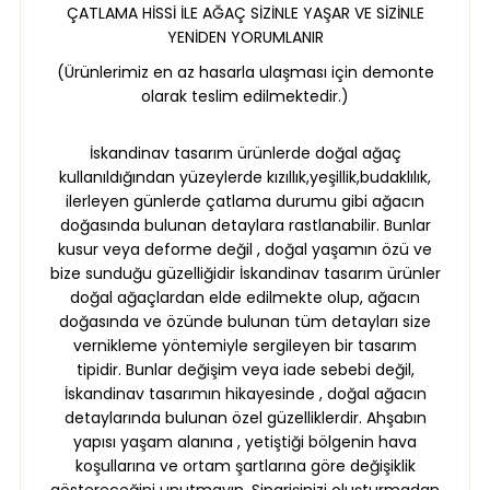
ÇATLAMA HİSSİ İLE AĞAÇ SİZİNLE YAŞAR VE SİZİNLE
YENİDEN YORUMLANIR
(Ürünlerimiz en az hasarla ulaşması için demonte
olarak teslim edilmektedir.)
İskandinav tasarım ürünlerde doğal ağaç
kullanıldığından yüzeylerde kızıllık,yeşillik,budaklılık,
ilerleyen günlerde çatlama durumu gibi ağacın
doğasında bulunan detaylara rastlanabilir. Bunlar
kusur veya deforme değil , doğal yaşamın özü ve
bize sunduğu güzelliğidir
İskandinav tasarım ürünler
doğal ağaçlardan elde edilmekte olup, ağacın
doğasında ve özünde bulunan tüm detayları size
vernikleme yöntemiyle sergileyen bir tasarım
tipidir. Bunlar değişim veya iade sebebi değil,
İskandinav tasarımın hikayesinde , doğal ağacın
detaylarında bulunan özel güzelliklerdir. Ahşabın
yapısı yaşam alanına , yetiştiği bölgenin hava
koşullarına ve ortam şartlarına göre değişiklik
göstereceğini unutmayın. Siparişinizi oluşturmadan