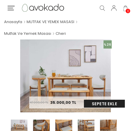
0
Anasayfa
MUTFAK VE YEMEK MASASI
Mutfak Ve Yemek Masası
Cheri
%26
35.000,00
TL
47.000,00
TL
SEPETE EKLE