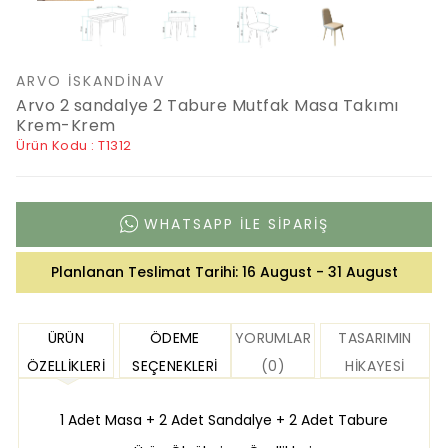
ARVO İSKANDINAV
Arvo 2 sandalye 2 Tabure Mutfak Masa Takımı
Krem-Krem
Ürün Kodu : T1312
WHATSAPP ILE SIPARIŞ
Planlanan Teslimat Tarihi:
16 August - 31 August
ÜRÜN
ÖDEME
YORUMLAR
TASARIMIN
ÖZELLIKLERI
SEÇENEKLERI
(0)
HIKAYESI
1 Adet Masa + 2 Adet Sandalye + 2 Adet Tabure