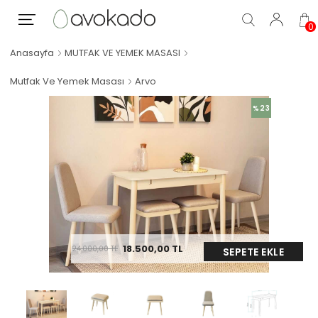
0
Anasayfa
MUTFAK VE YEMEK MASASI
Mutfak Ve Yemek Masası
Arvo
%23
18.500,00
TL
24.000,00
TL
SEPETE EKLE