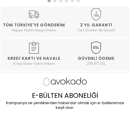
TÜM TÜRKIYE'YE GÖNDERIM
2 YIL GARANTI
Kapıya Teslim Kargo İmkanı
Tüm Ürünler'de Geçerli
KREDI KARTI VE HAVALE
GÜVENLI ÖDEME
6 Aya Kadar Taksit İmkanı
256 BİT SSL
E-BÜLTEN ABONELİĞİ
Kampanya ve yeniliklerden haberdar olmak için e-bültenimize
kayıt olun.