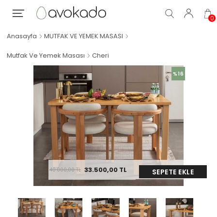
0
Anasayfa
MUTFAK VE YEMEK MASASI
Mutfak Ve Yemek Masası
Cheri
%16
33.500,00
TL
40.000,00
TL
SEPETE EKLE