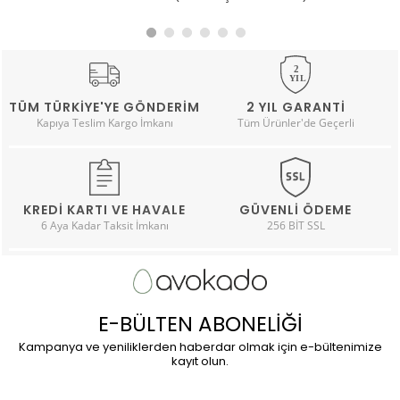
TÜM TÜRKIYE'YE GÖNDERIM
2 YIL GARANTI
Kapıya Teslim Kargo İmkanı
Tüm Ürünler'de Geçerli
KREDI KARTI VE HAVALE
GÜVENLI ÖDEME
6 Aya Kadar Taksit İmkanı
256 BİT SSL
E-BÜLTEN ABONELİĞİ
Kampanya ve yeniliklerden haberdar olmak için e-bültenimize
kayıt olun.