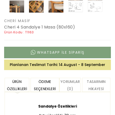
CHERI MASIF
Cheri 4 Sandalye 1 Masa (80x160)
Ürün Kodu : T1163
WHATSAPP ILE SIPARIŞ
Planlanan Teslimat Tarihi:
14 August - 8 September
ÜRÜN
ÖDEME
YORUMLAR
TASARIMIN
ÖZELLIKLERI
SEÇENEKLERI
(0)
HIKAYESI
Sandalye Özellikleri