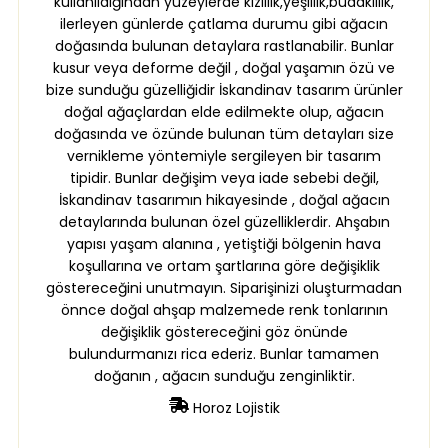
kullanıldığından yüzeylerde kızıllık,yeşillik,budaklılık,
ilerleyen günlerde çatlama durumu gibi ağacın
doğasında bulunan detaylara rastlanabilir. Bunlar
kusur veya deforme değil , doğal yaşamın özü ve
bize sunduğu güzelliğidir İskandinav tasarım ürünler
doğal ağaçlardan elde edilmekte olup, ağacın
doğasında ve özünde bulunan tüm detayları size
vernikleme yöntemiyle sergileyen bir tasarım
tipidir. Bunlar değişim veya iade sebebi değil,
İskandinav tasarımın hikayesinde , doğal ağacın
detaylarında bulunan özel güzelliklerdir. Ahşabın
yapısı yaşam alanına , yetiştiği bölgenin hava
koşullarına ve ortam şartlarına göre değişiklik
göstereceğini unutmayın. Siparişinizi oluşturmadan
önnce doğal ahşap malzemede renk tonlarının
değişiklik göstereceğini göz önünde
bulundurmanızı rica ederiz. Bunlar tamamen
doğanın , ağacın sunduğu zenginliktir.
Horoz Lojistik