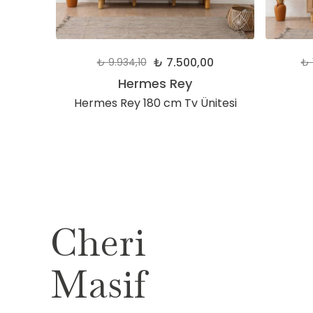
0
₺ 7.500,00
₺ 9.934,10
₺ 
Hermes Rey
Hermes Rey 180 cm Tv Ünitesi
Cheri
Masif