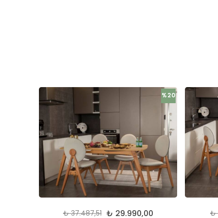
%15
%20
00
₺ 29.990,00
₺ 37.487,51
₺ 