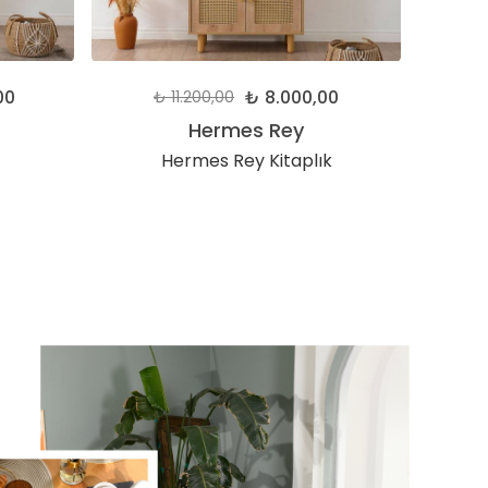
00
₺ 8.000,00
₺ 11.200,00
Hermes Rey
Hermes Rey Kitaplık
2 Kap
Br