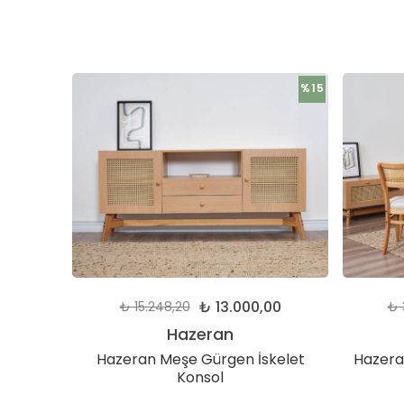
%15
%15
00
₺ 13.000,00
₺ 15.248,20
₺ 
Hazeran
j Masa
Hazeran Meşe Gürgen İskelet
Hazera
Konsol