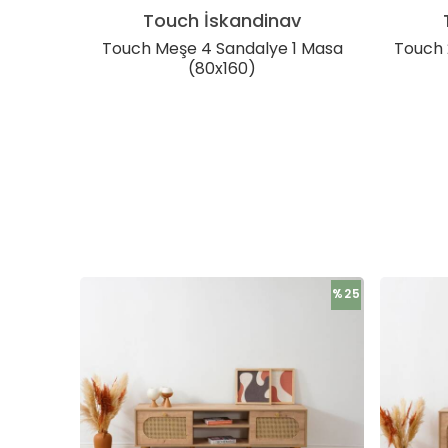
Touch İskandinav
j Masa
Touch Meşe 4 Sandalye 1 Masa
Touch 
(80x160)
%17
%25