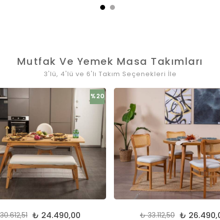
Mutfak Ve Yemek Masa Takımları
3'lü, 4'lü ve 6'lı Takım Seçenekleri İle
%20
₺ 24.490,00
₺ 26.490,
30.612,51
₺ 33.112,50