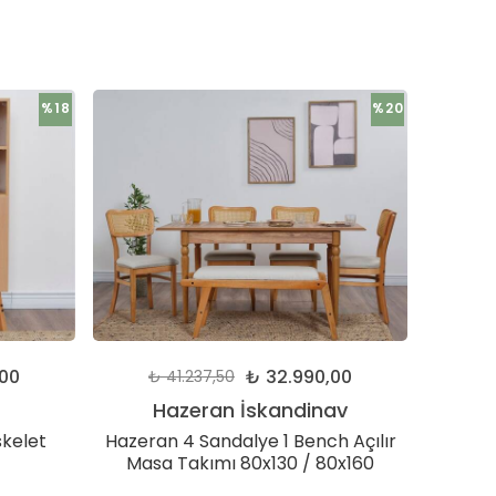
%18
%20
,00
₺ 32.990,00
₺ 41.237,50
₺
Hazeran İskandinav
kelet
Hazeran 4 Sandalye 1 Bench Açılır
Hazer
Masa Takımı 80x130 / 80x160