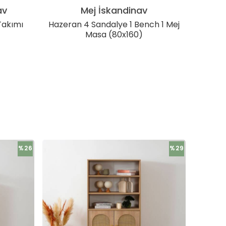
av
Mej İskandinav
Takımı
Hazeran 4 Sandalye 1 Bench 1 Mej
Cheri 
Masa (80x160)
%26
%29