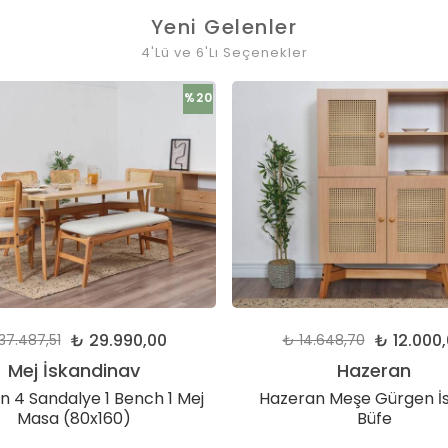
Yeni Gelenler
4'Lü ve 6'Lı Seçenekler
%20
₺ 29.990,00
₺ 12.000
37.487,51
₺ 14.648,70
Mej İskandinav
Hazeran
n 4 Sandalye 1 Bench 1 Mej
Hazeran Meşe Gürgen İs
Masa (80x160)
Büfe