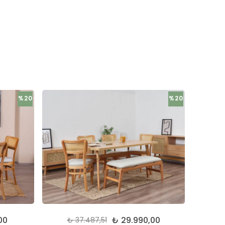
%20
%20
00
₺ 29.990,00
₺ 37.487,51
₺ 