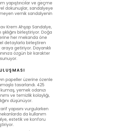
lam yapıştırıcılar ve geçme
yel dokunuşlar, sandalyeye
ermeyen vernik sandalyenin
dinav Krem Ahşap Sandalye,
ıklığını birleştiriyor. Doğa
 yerine her mekanda öne
el detaylarla birleştiren
araya getiriyor. Dayanıklı
nınıza özgün bir karakter
sunuyor.
BULUŞMASI
ın papeller üzerine özenle
kumaşla tasarlandı. 425
en kumaş, yemek odanızı
nımı ve temizlik kolaylığı,
ığını düşünüyor.
arif yapısını vurgularken
mekanlarda da kullanım
lye, estetik ve konforu
iriyor.