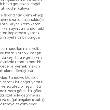
r hava getirirken, doğal
 atmosfer katıyor.
lace İskandinav Krem Ahşap
detayın özenle düşünüldüğü
özel kılıyor. Krem keten
rirken aynı zamanda farklı
keten kaplaması, yemek
ların ayrılmaz bir parçası
si modelleri minimalist
hava katar. Keten kumaşın
 keyifli hale getirirken,
evinizde rahat hissettirir.
 sadece bir yemek mekanı
bir alana dönüştürür.
ası Sandalye Modelleri,
 estetik bir değer yaratır.
zarafeti birleştirir. Bu
rek, hem görsel bir şölen
da özel hale getirmenin
ı ve doğal ahşabın sıcaklığı
llendirmeye devam eder.