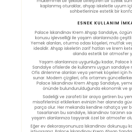
mükemmel bir şekilde birleştiren bir özellik s
kaplanmış oturaklar, ahşap iskeletle uyum i
sohbetlerinize estetik bir konfo
ESNEK KULLANIM İMK
Palace İskandinav Krem Ahşap Sandalye, özgün t
konusu işlevselliği ile yaşam alanlarınızda çeşitl
Yemek alanları, oturma odası köşeleri, mutfak vey
idealdir. Ahşap iskeletin zarif hatları ve krem ke
alanda estetik bir atmosfer y
Yaşam alanlarınıza uygunluğu kadar, Palace
Sandalye ofislerde de kullanımı uygun sandalye mo
Ofis dinlenme alanları veya yemek köşeleri için h
sunar. Modern çizgileri, ofis ortamını güncellerken
Palace İskandinav Krem Ahşap Sandalye, yemek
önünde bulundurulduğunda ekonomik ve şık b
Sadeliği ve zarafeti bir araya getiren bu ye
misafirlerinizi etkilerken evinizin her alanında gü
parça olur. Her mekanda kendine rahatça yer bul
tasarlanan bu sandalye, İskandinav tarzının sa
yaşam alanlarınıza taşıyarak özel bir atmosfer ol
Eğer ev dekorasyonunuza İskandinav dokunuşu ka
istiyorsanız, Palace İskandinav Krem Ahşap Sanda