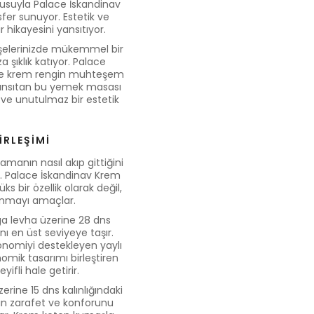
kusuyla Palace İskandinav
fer sunuyor. Estetik ve
 hikayesini yansıtıyor.
elerinizde mükemmel bir
şıklık katıyor. Palace
 ve krem rengin muhteşem
yansıtan bu yemek masası
 ve unutulmaz bir estetik
İRLEŞİMİ
manın nasıl akıp gittiğini
ir. Palace İskandinav Krem
 bir özellik olarak değil,
unmayı amaçlar.
a levha üzerine 28 dns
nı en üst seviyeye taşır.
onomiyi destekleyen yaylı
omik tasarımı birleştiren
fli hale getirir.
rine 15 dns kalınlığındaki
enin zarafet ve konforunu