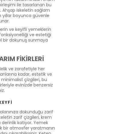
 birleşimi ile tasarlanan bu
ir. Ahşap iskeletin sağlam
n yıllar boyunca güvenle
unar.
erin ve keyifli yemeklerin
onksiyonelliği ve estetiği
zel bir dokunuş sunmaya
ARIM FİKİRLERİ
lik ve zarafetiyle her
nlarına kadar, estetik ve
minimalist çizgileri, bu
irleriyle evinizde benzersiz
iz.
KEYFİ
alanınıza dokunduğu zarif
eletin zarif çizgileri, krem
derinlik katıyor. Yemek
tik bir atmosfer yaratmanın
ı çıkarabilirsiniz. Keten