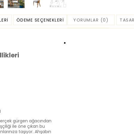
LERI
ÖDEME SEÇENEKLERI
YORUMLAR (0)
TASAR
ikleri
I
gerçek gürgen ağacından
işçiliği ile öne çıkan bu
larınıza taşıyor. Ahşabın