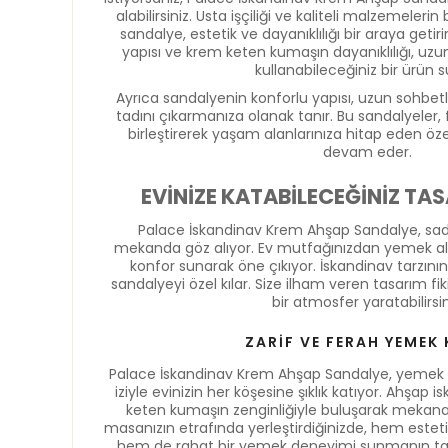
alabilirsiniz. Usta işçiliği ve kaliteli malzemelerin
sandalye, estetik ve dayanıklılığı bir araya getir
yapısı ve krem keten kumaşın dayanıklılığı, uzu
kullanabileceğiniz bir ürün s
Ayrıca sandalyenin konforlu yapısı, uzun sohbetl
tadını çıkarmanıza olanak tanır. Bu sandalyeler, f
birleştirerek yaşam alanlarınıza hitap eden ö
devam eder.
EVİNİZE KATABİLECEĞİNİZ TAS
Palace İskandinav Krem Ahşap Sandalye, sade
mekanda göz alıyor. Ev mutfağınızdan yemek ala
konfor sunarak öne çıkıyor. İskandinav tarzının 
sandalyeyi özel kılar. Size ilham veren tasarım fik
bir atmosfer yaratabilirsin
ZARİF VE FERAH YEMEK 
Palace İskandinav Krem Ahşap Sandalye, yemek 
iziyle evinizin her köşesine şıklık katıyor. Ahşap isk
keten kumaşın zenginliğiyle buluşarak mekana 
masanızın etrafında yerleştirdiğinizde, hem este
hem de rahat bir yemek deneyimi sunmanın tadın