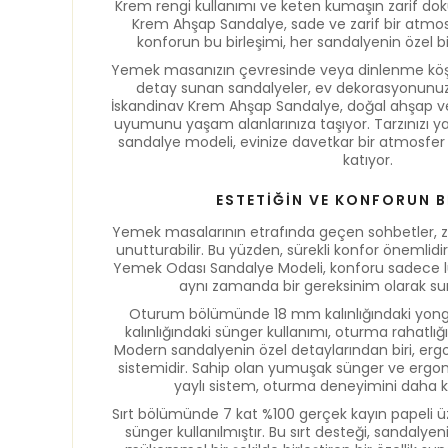
Krem rengi kullanımı ve keten kumaşın zarif do
Krem Ahşap Sandalye, sade ve zarif bir atmos
konforun bu birleşimi, her sandalyenin özel bir
Yemek masanızın çevresinde veya dinlenme köş
detay sunan sandalyeler, ev dekorasyonunuza 
İskandinav Krem Ahşap Sandalye, doğal ahşap
uyumunu yaşam alanlarınıza taşıyor. Tarzınızı 
sandalye modeli, evinize davetkar bir atmosfer
katıyor.
ESTETİĞİN VE KONFORUN B
Yemek masalarının etrafında geçen sohbetler, za
unutturabilir. Bu yüzden, sürekli konfor önemlid
Yemek Odası Sandalye Modeli, konforu sadece lüks
aynı zamanda bir gereksinim olarak s
Oturum bölümünde 18 mm kalınlığındaki yong
kalınlığındaki sünger kullanımı, oturma rahatlığı
Modern sandalyenin özel detaylarından biri, erg
sistemidir. Sahip olan yumuşak sünger ve ergon
yaylı sistem, oturma deneyimini daha keyi
Sırt bölümünde 7 kat %100 gerçek kayın papeli üze
sünger kullanılmıştır. Bu sırt desteği, sandaly