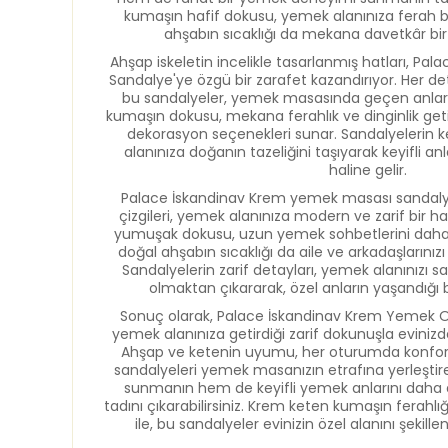
kumaşın hafif dokusu, yemek alanınıza ferah bi
ahşabın sıcaklığı da mekana davetkâr bir
Ahşap iskeletin incelikle tasarlanmış hatları, Pa
Sandalye'ye özgü bir zarafet kazandırıyor. Her 
bu sandalyeler, yemek masasında geçen anları 
kumaşın dokusu, mekana ferahlık ve dinginlik geti
dekorasyon seçenekleri sunar. Sandalyelerin 
alanınıza doğanın tazeliğini taşıyarak keyifli an
haline gelir.
Palace İskandinav Krem yemek masası sandalye
çizgileri, yemek alanınıza modern ve zarif bir 
yumuşak dokusu, uzun yemek sohbetlerini daha da
doğal ahşabın sıcaklığı da aile ve arkadaşlarınızı 
Sandalyelerin zarif detayları, yemek alanınızı
olmaktan çıkararak, özel anların yaşandığı 
Sonuç olarak, Palace İskandinav Krem Yemek Od
yemek alanınıza getirdiği zarif dokunuşla evinizde
Ahşap ve ketenin uyumu, her oturumda konfor ve 
sandalyeleri yemek masanızın etrafına yerleştire
sunmanın hem de keyifli yemek anlarını daha 
tadını çıkarabilirsiniz. Krem keten kumaşın ferahlığ
ile, bu sandalyeler evinizin özel alanını şeki