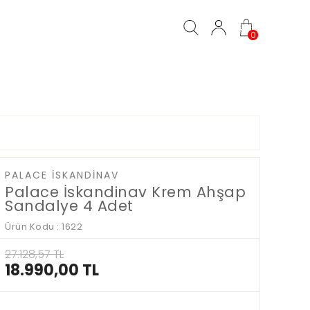
0
PALACE İSKANDINAV
Palace İskandinav Krem Ahşap
Sandalye 4 Adet
Ürün Kodu : 1622
27.128,57
TL
18.990,00
TL