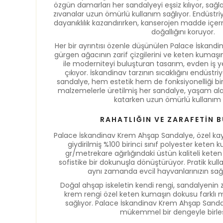
özgün damarları her sandalyeyi eşsiz kılıyor, sağ
zıvanalar uzun ömürlü kullanım sağlıyor. Endüstri
dayanıklılık kazandırırken, kanserojen madde iç
doğallığını koruyor.
Her bir ayrıntısı özenle düşünülen Palace İskan
gürgen ağacının zarif çizgilerini ve keten kumaşın ş
ile moderniteyi buluşturan tasarım, evden iş
çıkıyor. İskandinav tarzının sıcaklığını endüstriy
sandalye, hem estetik hem de fonksiyonelliği bir 
malzemelerle üretilmiş her sandalye, yaşam ala
katarken uzun ömürlü kullanım 
RAHATLIĞIN VE ZARAFETİN 
Palace İskandinav Krem Ahşap Sandalye, özel kay
giydirilmiş %100 birinci sınıf polyester keten 
gr/metrekare ağırlığındaki üstün kaliteli ket
sofistike bir dokunuşla dönüştürüyor. Pratik kulla
aynı zamanda evcil hayvanlarınızın sağl
Doğal ahşap iskeletin kendi rengi, sandalyenin z
krem rengi özel keten kumaşın dokusu farklı 
sağlıyor. Palace İskandinav Krem Ahşap Sanda
mükemmel bir dengeyle birleşt