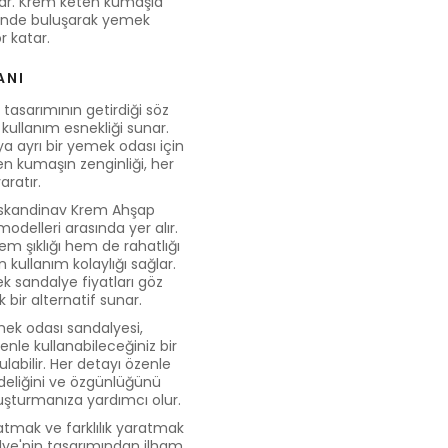
unar. Krem keten kumaşla
çinde buluşarak yemek
r katar.
ANI
asarımının getirdiği söz
i kullanım esnekliği sunar.
a ayrı bir yemek odası için
ten kumaşın zenginliği, her
aratır.
 İskandinav Krem Ahşap
delleri arasında yer alır.
em şıklığı hem de rahatlığı
 kullanım kolaylığı sağlar.
 sandalye fiyatları göz
ir alternatif sunar.
mek odası sandalyesi,
venle kullanabileceğiniz bir
abilir. Her detayı özenle
deliğini ve özgünlüğünü
uşturmanıza yardımcı olur.
tmak ve farklılık yaratmak
lye'nin tasarımından ilham