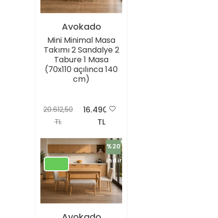
Avokado
Mini Minimal Masa
Takımı 2 Sandalye 2
Tabure 1 Masa
(70x110 açılınca 140
cm)
16.490,00
20.612,50
TL
TL
%20
indirimli
Avokado