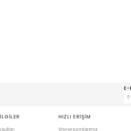
E-
ILGILER
HIZLI ERIŞIM
şulları
Showroomlarımız