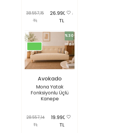
26.990,00
38.557,15
TL
TL
%30
indirimli
Avokado
Mona Yatak
Fonksiyonlu Üçlü
Kanepe
19.990,00
28.557,14
TL
TL