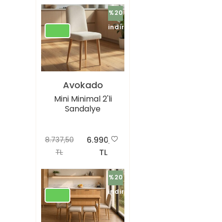
%20
indirimli
Avokado
Mini Minimal 2'li
Sandalye
6.990,00
8.737,50
TL
TL
%20
indirimli