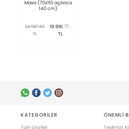
Masa (70x110 açılınca
140 cm)
19.990,00
24.987,50
TL
TL
KATEGORILER
ÖNEMLI B
Tüm Ürünler
Teslimat Ko