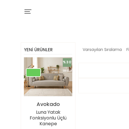
YENI ÜRÜNLER
Varsayılan Sıralama
F
%30
indirimli
Avokado
Luna Yatak
Fonksiyonlu Üçlü
Kanepe