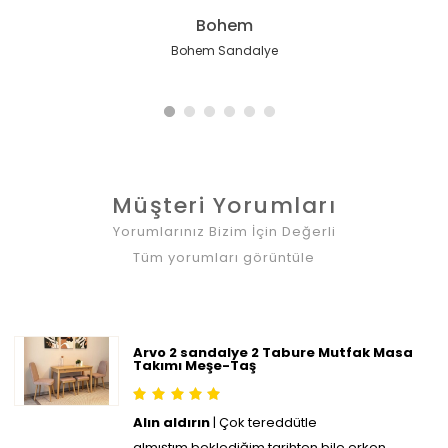
Hazeran İskandinav
Touch İskandinav
Coco Maison
Cheri Masif
Cheri Masif
Bohem
Cheri Minimal i̇skandinav Ahşap Sandalye
Hazeran İskandinav Meşe İskelet Sandalye
Touch İskandinav Meşe İskelet Krem
Cheri i̇skandinav Sırt Minderli Ahşap
Coco Maison Sandalye
Bohem Sandalye
Sandalye
Sandalye
Müşteri Yorumları
Yorumlarınız Bizim İçin Değerli
Tüm yorumları görüntüle
Arvo 2 sandalye 2 Tabure Mutfak Masa
Takımı Meşe-Taş
Alın aldırın
| Çok tereddütle
almıştım,beklediğim tarihten bile erken