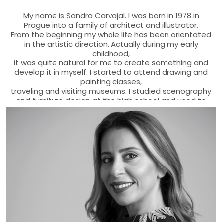
My name is Sandra Carvajal. I was born in 1978 in
Prague into a family of architect and illustrator.
From the beginning my whole life has been orientated
in the artistic direction. Actually during my early
childhood,
it was quite natural for me to create something and
develop it in myself. I started to attend drawing and
painting classes,
traveling and visiting museums. I studied scenography
and furniture design at the high school and used to
help
in a theater association with costumes and stage
production. From practical reasons I continued to
study Architecture and Design
at the Academy of Arts, Architecture and Design in
Prague. I think that on one side, the architecture
should combine art with
the practicality and culturality of living. On the other
side, I have learned very well to be patient thanks to
the time spent on projects,
which still is a benefit for the kind of technique I use in
painting. At the University I also tried in addition to