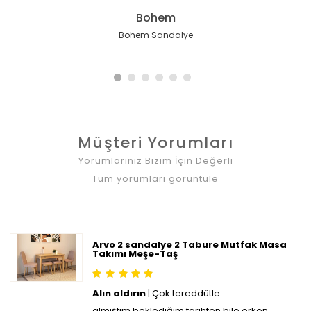
Hazeran İskandinav
Touch İskandinav
Coco Maison
Cheri Masif
Cheri Masif
Bohem
Cheri Minimal i̇skandinav Ahşap Sandalye
Hazeran İskandinav Meşe İskelet Sandalye
Touch İskandinav Meşe İskelet Krem
Cheri i̇skandinav Sırt Minderli Ahşap
Coco Maison Sandalye
Bohem Sandalye
Sandalye
Sandalye
Müşteri Yorumları
Yorumlarınız Bizim İçin Değerli
Tüm yorumları görüntüle
Arvo 2 sandalye 2 Tabure Mutfak Masa
Takımı Meşe-Taş
Alın aldırın
| Çok tereddütle
almıştım,beklediğim tarihten bile erken