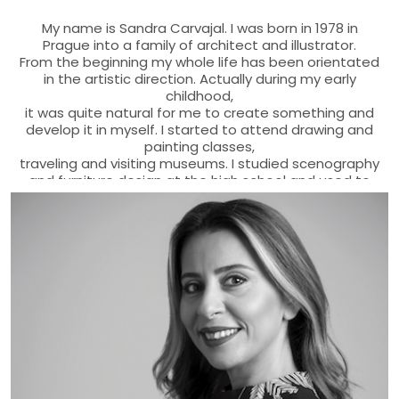
My name is Sandra Carvajal. I was born in 1978 in
Prague into a family of architect and illustrator.
From the beginning my whole life has been orientated
in the artistic direction. Actually during my early
childhood,
it was quite natural for me to create something and
develop it in myself. I started to attend drawing and
painting classes,
traveling and visiting museums. I studied scenography
and furniture design at the high school and used to
help
in a theater association with costumes and stage
production. From practical reasons I continued to
study Architecture and Design
at the Academy of Arts, Architecture and Design in
Prague. I think that on one side, the architecture
should combine art with
the practicality and culturality of living. On the other
side, I have learned very well to be patient thanks to
the time spent on projects,
which still is a benefit for the kind of technique I use in
painting. At the University I also tried in addition to