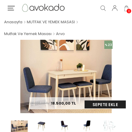
0
Anasayfa
MUTFAK VE YEMEK MASASI
Mutfak Ve Yemek Masası
Arvo
%23
18.500,00
TL
24.000,00
TL
SEPETE EKLE