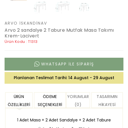
ARVO İSKANDINAV
Arvo 2 sandalye 2 Tabure Mutfak Masa Takımı
Krem-Lacivert
Ürün Kodu : T1313
WHATSAPP ILE SIPARIŞ
Planlanan Teslimat Tarihi:
14 August - 29 August
ÜRÜN
ÖDEME
YORUMLAR
TASARIMIN
ÖZELLIKLERI
SEÇENEKLERI
(0)
HIKAYESI
1 Adet Masa + 2 Adet Sandalye + 2 Adet Tabure