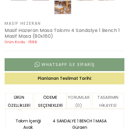
MASIF HEZERAN
Masif Hazeran Masa Takımı 4 Sandalye 1 Bench 1
Masif Masa (80x160)
Ürün Kodu : 1599
WHATSAPP ILE SIPARIŞ
Planlanan Teslimat Tarihi:
ÜRÜN
ÖDEME
YORUMLAR
TASARIMIN
ÖZELLIKLERI
SEÇENEKLERI
(0)
HIKAYESI
Takım İçeriği
4 SANDALYE 1 BENCH 1 MASA
Ayak
Gürgen