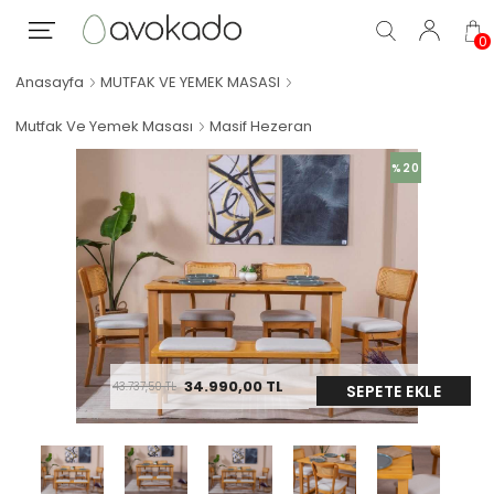
0
Anasayfa
MUTFAK VE YEMEK MASASI
Mutfak Ve Yemek Masası
Masif Hezeran
%20
34.990,00
TL
43.737,50
TL
SEPETE EKLE