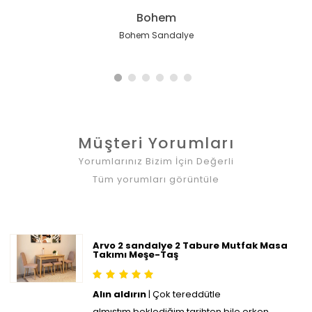
Hazeran İskandinav
Touch İskandinav
Coco Maison
Cheri Masif
Cheri Masif
Bohem
Cheri Minimal i̇skandinav Ahşap Sandalye
Hazeran İskandinav Meşe İskelet Sandalye
Touch İskandinav Meşe İskelet Krem
Cheri i̇skandinav Sırt Minderli Ahşap
Coco Maison Sandalye
Bohem Sandalye
Sandalye
Sandalye
Müşteri Yorumları
Yorumlarınız Bizim İçin Değerli
Tüm yorumları görüntüle
Arvo 2 sandalye 2 Tabure Mutfak Masa
Takımı Meşe-Taş
Alın aldırın
| Çok tereddütle
almıştım,beklediğim tarihten bile erken