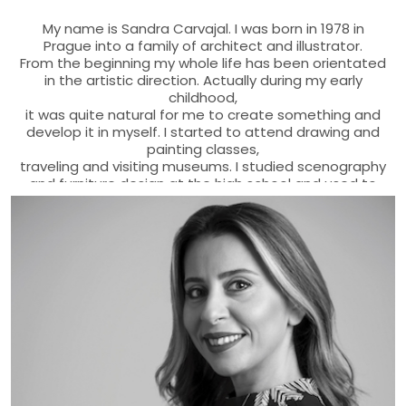
My name is Sandra Carvajal. I was born in 1978 in
Prague into a family of architect and illustrator.
From the beginning my whole life has been orientated
in the artistic direction. Actually during my early
childhood,
it was quite natural for me to create something and
develop it in myself. I started to attend drawing and
painting classes,
traveling and visiting museums. I studied scenography
and furniture design at the high school and used to
help
in a theater association with costumes and stage
production. From practical reasons I continued to
study Architecture and Design
at the Academy of Arts, Architecture and Design in
Prague. I think that on one side, the architecture
should combine art with
the practicality and culturality of living. On the other
side, I have learned very well to be patient thanks to
the time spent on projects,
which still is a benefit for the kind of technique I use in
painting. At the University I also tried in addition to